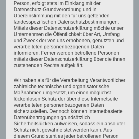
Person, erfolgt stets im Einklang mit der
Instrument defekt war, erprobte er daran sein Talent
Datenschutz-Grundverordnung und in
als Instrumentenbauer und beschloss, erneut in die
Übereinstimmung mit den für uns geltenden
landesspezifischen Datenschutzbestimmungen.
Lehre zu gehen. Auf aus gedehnten Wanderungen
Mittels dieser Datenschutzerklärung möchte unser
erlernte Joahnn Michael Stumm vermutlich im Elsass
Unternehmen die Öffentlichkeit über Art, Umfang
und Zweck der von uns erhobenen, genutzten und
(bei Silbermann) und in der Schweiz die
verarbeiteten personenbezogenen Daten
Orgelbaukunst. Seinen Lebensunterhalt musste er
informieren. Ferner werden betroffene Personen
allerdings weiter als Landwirt und Goldschmied
mittels dieser Datenschutzerklärung über die ihnen
zustehenden Rechte aufgeklärt.
verdienen – trotz des Titels „Orgelbaumeister“ reichte
es zunächst nicht zum Broterwerb. Zuerst wagte sich
Wir haben als für die Verarbeitung Verantwortlicher
Stumm an den Bau kleiner Orgeln ohne Pedal, denn
zahlreiche technische und organisatorische
Maßnahmen umgesetzt, um einen möglichst
ihm fehlte die richtige Werkstatt. Ein erster Beleg für
lückenlosen Schutz der über diese Internetseite
die Arbeit Stumms ist ein Vertrag von 1717 für die
verarbeiteten personenbezogenen Daten
Kirche St. Michael in Kirchberg – ein einmanualiges
sicherzustellen. Dennoch können Internetbasierte
Datenübertragungen grundsätzlich
Instrument mit 14 Registern das heute verschollen ist.
Sicherheitslücken aufweisen, sodass ein absoluter
Es folgten Orgeln in Münstermaifeld und in Rhaunen,
Schutz nicht gewährleistet werden kann. Aus
diesem Grund steht es jeder betroffenen Person
seinem Heimatort. Dort entdeckte man später einen