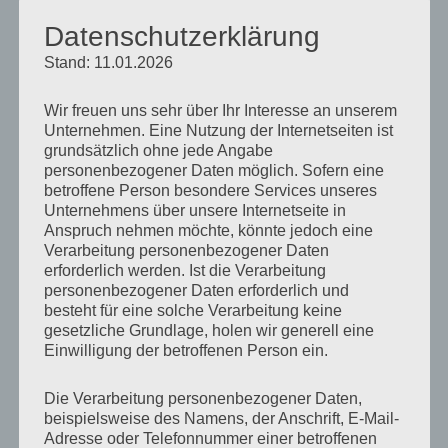
erkennen, die Instrumente aus der Werkstatt des
Datenschutzerklärung
Orgelbauers Johann Michael Stumm.
Stand: 11.01.2026
Die Geschichte der Orgelbauer Familie Stumm reicht
bis in die zweite Hälfte des 17. Jahrhunderts zurück.
Wir freuen uns sehr über Ihr Interesse an unserem
Unternehmen. Eine Nutzung der Internetseiten ist
Im April 1683 wurde in dem Hunsrückort Rhaunen-
grundsätzlich ohne jede Angabe
Sulzbach dem Schmied Christian Stumm und seiner
personenbezogener Daten möglich. Sofern eine
Frau ein zweiter Sohn geboren, den sie auf den
betroffene Person besondere Services unseres
Unternehmens über unsere Internetseite in
Namen Johann Michael taufen ließen. Er erlernte
Anspruch nehmen möchte, könnte jedoch eine
zunächst den gleichen Beruf wie sein Vater und sein
Verarbeitung personenbezogener Daten
erforderlich werden. Ist die Verarbeitung
älterer Bruder Nikolaus, der einen der größten
personenbezogener Daten erforderlich und
Stahlkonzerne des Saarlandes begründete.
besteht für eine solche Verarbeitung keine
Während seiner Lehr- und Wanderjahre spezialisierte
gesetzliche Grundlage, holen wir generell eine
Einwilligung der betroffenen Person ein.
sich Johann Michael Stumm zum Goldschmied. Das
Jahr 1706 brachte die Wende in seinem Leben. Ein
Die Verarbeitung personenbezogener Daten,
Zufall: Bei einer Verlosung in Kirn gewann er eine
beispielsweise des Namens, der Anschrift, E-Mail-
Adresse oder Telefonnummer einer betroffenen
kleine Hausorgel mit vier Registern. Als das