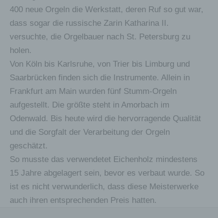
Personenbezogene Daten sind alle
400 neue Orgeln die Werkstatt, deren Ruf so gut war,
Informationen, die sich auf eine
identifizierte oder identifizierbare natürliche
dass sogar die russische Zarin Katharina II.
Person (im Folgenden „betroffene Person")
versuchte, die Orgelbauer nach St. Petersburg zu
beziehen. Als identifizierbar wird eine
holen.
natürliche Person angesehen, die direkt
oder indirekt, insbesondere mittels
Von Köln bis Karlsruhe, von Trier bis Limburg und
Zuordnung zu einer Kennung wie einem
Saarbrücken finden sich die Instrumente. Allein in
Namen, zu einer Kennnummer, zu
Standortdaten, zu einer Online-Kennung
Frankfurt am Main wurden fünf Stumm-Orgeln
oder zu einem oder mehreren besonderen
aufgestellt. Die größte steht in Amorbach im
Merkmalen, die Ausdruck der physischen,
Odenwald. Bis heute wird die hervorragende Qualität
physiologischen, genetischen,
psychischen, wirtschaftlichen, kulturellen
und die Sorgfalt der Verarbeitung der Orgeln
oder sozialen Identität dieser natürlichen
geschätzt.
Person sind, identifiziert werden kann.
So musste das verwendetet Eichenholz mindestens
b) betroffene Person
15 Jahre abgelagert sein, bevor es verbaut wurde. So
ist es nicht verwunderlich, dass diese Meisterwerke
Betroffene Person ist jede identifizierte oder
identifizierbare natürliche Person, deren
auch ihren entsprechenden Preis hatten.
personenbezogene Daten von dem für die
Verarbeitung Verantwortlichen verarbeitet