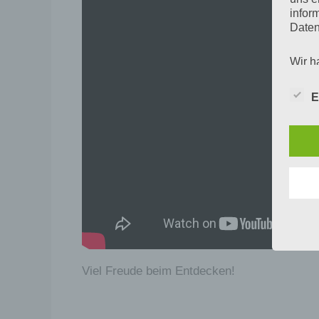
infor
Daten
Wir h
und o
lücke
E
perso
Inter
aufwe
Aus d
perso
telef
Begr
Die D
Europ
Daten
Viel Freude beim Entdecken!
Daten
Kunde
dies 
Begrif