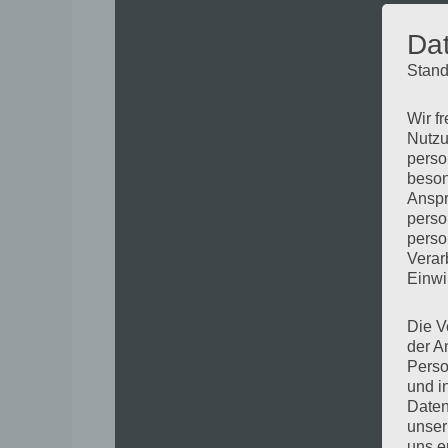
Da
Stand
Wir f
Nutzu
perso
beson
Anspr
perso
perso
Verar
Einwi
Die V
der A
Perso
und i
Daten
unser
uns e