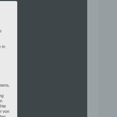
e
 in
mens,
ng
en
chte
r von
ten