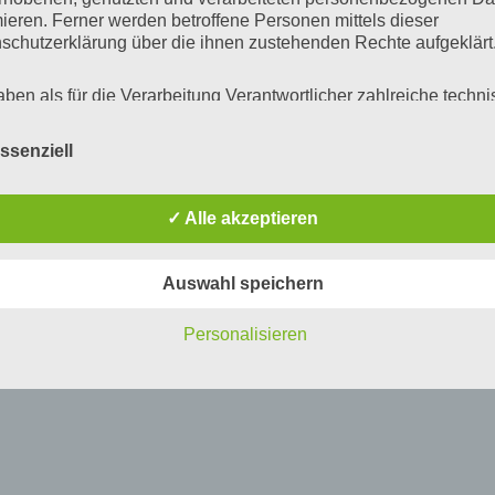
mieren. Ferner werden betroffene Personen mittels dieser
schutzerklärung über die ihnen zustehenden Rechte aufgeklärt
aben als für die Verarbeitung Verantwortlicher zahlreiche techn
rganisatorische Maßnahmen umgesetzt, um einen möglichst
nlosen Schutz der über diese Internetseite verarbeiteten
ssenziell
nenbezogenen Daten sicherzustellen. Dennoch können
netbasierte Datenübertragungen grundsätzlich Sicherheitslücke
isen, sodass ein absoluter Schutz nicht gewährleistet werden k
✓ Alle akzeptieren
iesem Grund steht es jeder betroffenen Person frei,
nenbezogene Daten auch auf alternativen Wegen, beispielswe
onisch, an uns zu übermitteln.
Auswahl speichern
iffsbestimmungen
Personalisieren
atenschutzerklärung beruht auf den Begrifflichkeiten, die durch
äischen Richtlinien- und Verordnungsgeber beim Erlass der
schutz-Grundverordnung (DS-GVO) verwendet wurden. Unser
schutzerklärung soll sowohl für die Öffentlichkeit als auch für u
n und Geschäftspartner einfach lesbar und verständlich sein.
zu gewährleisten, möchten wir vorab die verwendeten
flichkeiten erläutern.