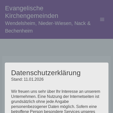
Zum
Evangelische
Inhalt
Kirchengemeinden
springen
Wendelsheim, Nieder-Wiesen, Nack &
Bechenheim
Valentinstagsgottesdiens
Datenschutzerklärung
t am 08. Februar 2026 um
Stand: 11.01.2026
18 Uhr in der
Wir freuen uns sehr über Ihr Interesse an unserem
Evangelischen Kirche
Unternehmen. Eine Nutzung der Internetseiten ist
grundsätzlich ohne jede Angabe
Uffhofen (Kellergasse 8)
personenbezogener Daten möglich. Sofern eine
betroffene Person besondere Services unseres