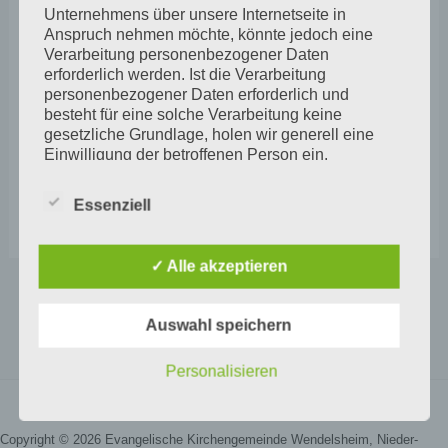
Unternehmens über unsere Internetseite in
Anspruch nehmen möchte, könnte jedoch eine
Verarbeitung personenbezogener Daten
erforderlich werden. Ist die Verarbeitung
personenbezogener Daten erforderlich und
besteht für eine solche Verarbeitung keine
gesetzliche Grundlage, holen wir generell eine
Einwilligung der betroffenen Person ein.
Die Verarbeitung personenbezogener Daten,
Essenziell
beispielsweise des Namens, der Anschrift, E-Mail-
Adresse oder Telefonnummer einer betroffenen
Person, erfolgt stets im Einklang mit der
✓ Alle akzeptieren
Datenschutz-Grundverordnung und in
ZURÜCK
WEITER
Übereinstimmung mit den für uns geltenden
landesspezifischen Datenschutzbestimmungen.
Auswahl speichern
Mittels dieser Datenschutzerklärung möchte unser
Unternehmen die Öffentlichkeit über Art, Umfang
Personalisieren
und Zweck der von uns erhobenen, genutzten und
verarbeiteten personenbezogenen Daten
informieren. Ferner werden betroffene Personen
Copyright © 2026 Evangelische Kirchengemeinde Wendelsheim, Nieder-
mittels dieser Datenschutzerklärung über die ihnen