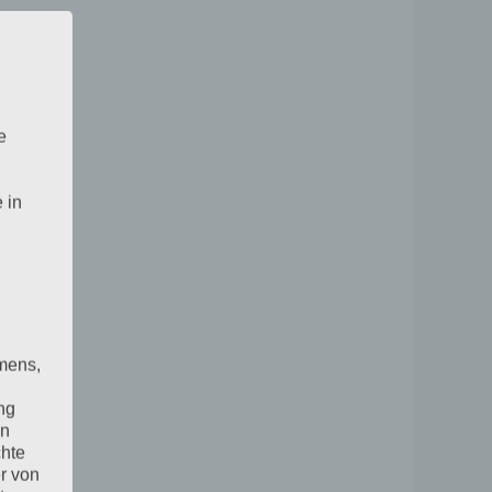
e
 in
mens,
ng
en
chte
r von