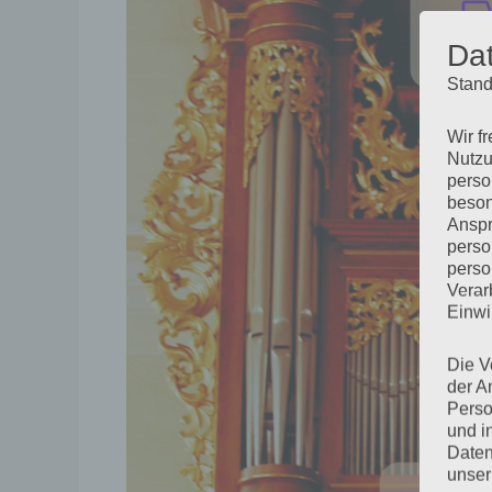
Da
Stand
Wir f
Nutzu
perso
beson
Anspr
perso
perso
Verar
Einwi
Die V
der A
Perso
und i
Daten
unser