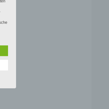
ten
.
ische
n
ann.
ise
 den
e
nsere
 Um